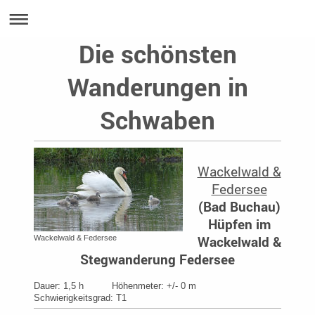
Die schönsten
Wanderungen in
Schwaben
Wackelwald &
Federsee
(
Bad Buchau
)
Hüpfen im
Wackelwald &
Wackelwald & Federsee
Stegwanderung Federsee
Dauer: 1,5 h Höhenmeter: +/- 0 m
Schwierigkeitsgrad: T1