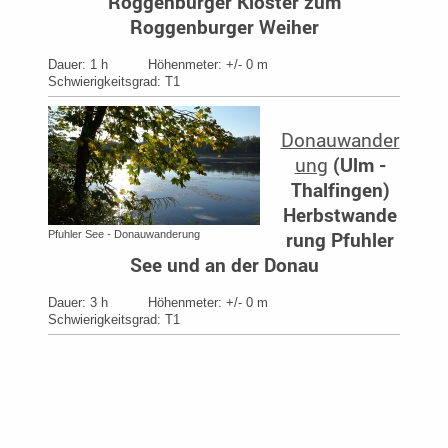
Roggenburger Kloster zum
Roggenburger Weiher
Dauer: 1 h Höhenmeter: +/- 0 m
Schwierigkeitsgrad: T1
Donauwander
ung
(
Ulm -
Thalfingen
)
Herbstwande
rung Pfuhler
Pfuhler See - Donauwanderung
See und an der Donau
Dauer: 3 h Höhenmeter: +/- 0 m
Schwierigkeitsgrad: T1