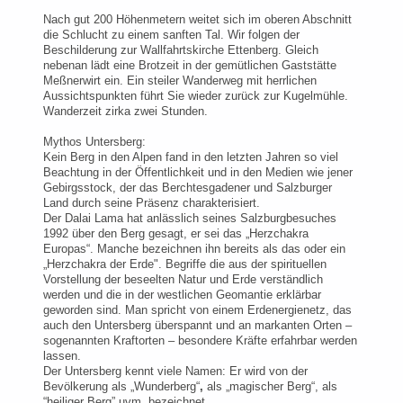
Nach gut 200 Höhenmetern weitet sich im oberen Abschnitt
die Schlucht zu einem sanften Tal. Wir folgen der
Beschilderung zur Wallfahrtskirche Ettenberg. Gleich
nebenan lädt eine Brotzeit in der gemütlichen Gaststätte
Meßnerwirt ein. Ein steiler Wanderweg mit herrlichen
Aussichtspunkten führt Sie wieder zurück zur Kugelmühle.
Wanderzeit zirka zwei Stunden.
Mythos Untersberg:
Kein Berg in den Alpen fand in den letzten Jahren so viel
Beachtung in der Öffentlichkeit und in den Medien wie jener
Gebirgsstock, der das Berchtesgadener und Salzburger
Land durch seine Präsenz charakterisiert.
Der Dalai Lama hat anlässlich seines Salzburgbesuches
1992 über den Berg gesagt, er sei das „Herzchakra
Europas“. Manche bezeichnen ihn bereits als das oder ein
„Herzchakra der Erde". Begriffe die aus der spirituellen
Vorstellung der beseelten Natur und Erde verständlich
werden und die in der westlichen Geomantie erklärbar
geworden sind. Man spricht von einem Erdenergienetz, das
auch den Untersberg überspannt und an markanten Orten –
sogenannten Kraftorten – besondere Kräfte erfahrbar werden
lassen.
Der Untersberg kennt viele Namen: Er wird von der
Bevölkerung als „Wunderberg“
,
als „magischer Berg“, als
“heiliger Berg” uvm. bezeichnet.