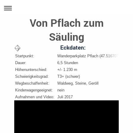
Von Pflach zum
Säuling
Eckdaten:
Startpunkt:
Wanderparkplatz Pflach (47.516707, 10.729
Dauer:
6,5 Stunden
Höhenunterschied:
+/- 1.230 m
Schwierigkeitsgrad:
T3+ (schwer)
Wegbeschaffenheit:
Waldweg, Steine, Geröll
Kinderwagengeeignet:
nein
Aufnahmen und Video:
Juli 2017